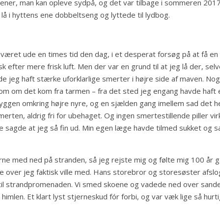
tener, man kan opleve sydpå, og det var tilbage i sommeren 2017
lå i hyttens ene dobbeltseng og lyttede til lydbog.
været ude en times tid den dag, i et desperat forsøg på at få en
 efter mere frisk luft. Men der var en grund til at jeg lå der, sel
vde jeg haft stærke uforklarlige smerter i højre side af maven. Nog
som om det kom fra tarmen – fra det sted jeg engang havde haft 
yggen omkring højre nyre, og en sjælden gang imellem sad det he
erten, aldrig fri for ubehaget. Og ingen smertestillende piller vi
lle sagde at jeg så fin ud. Min egen læge havde tilmed sukket og s
rne med ned på stranden, så jeg rejste mig og følte mig 100 år 
over jeg faktisk ville med. Hans storebror og storesøster afslo
til strandpromenaden. Vi smed skoene og vadede ned over sande
imlen. Et klart lyst stjerneskud fór forbi, og var væk lige så hurt