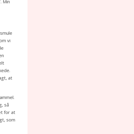
. Min
 smule
vom vi
le
en
lt
rkede.
agt, at
gammel.
g, så
t for at
igt, som