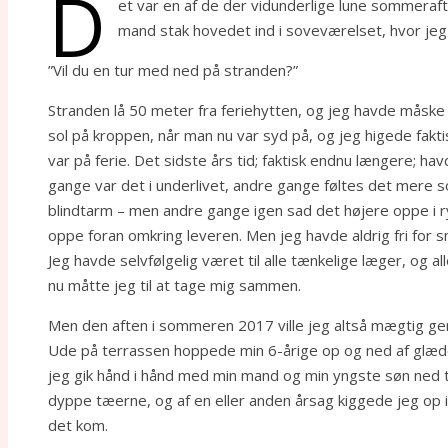
D
et var en af de der vidunderlige lune sommeraf
mand stak hovedet ind i soveværelset, hvor jeg 
”Vil du en tur med ned på stranden?”
Stranden lå 50 meter fra feriehytten, og jeg havde måske 
sol på kroppen, når man nu var syd på, og jeg higede faktisk
var på ferie. Det sidste års tid; faktisk endnu længere; ha
gange var det i underlivet, andre gange føltes det mere 
blindtarm – men andre gange igen sad det højere oppe i r
oppe foran omkring leveren. Men jeg havde aldrig fri for sm
Jeg havde selvfølgelig været til alle tænkelige læger, og a
nu måtte jeg til at tage mig sammen.
Men den aften i sommeren 2017 ville jeg altså mægtig ge
Ude på terrassen hoppede min 6-årige op og ned af glæde 
jeg gik hånd i hånd med min mand og min yngste søn ned 
dyppe tæerne, og af en eller anden årsag kiggede jeg op i h
det kom.