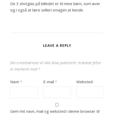
De 3 shotglas på billedet er til mine børn, som øver
sig i også at lære selleri smagen at kende.
LEAVE A REPLY
Din e-mailadresse vil ikke blive publiceret.
Krævede felter
er markeret med
*
Navn
*
E-mail
*
Websted
Gem mit navn, mail og websted i denne browser til