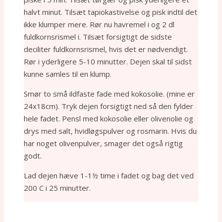
halvt minut. Tilsæt tapiokastivelse og pisk indtil det
ikke klumper mere. Rør nu havremel i og 2 dl
fuldkornsrismel i. Tilsæt forsigtigt de sidste
deciliter fuldkornsrismel, hvis det er nødvendigt.
Rør i yderligere 5-10 minutter. Dejen skal til sidst
kunne samles til en klump.
Smør to små ildfaste fade med kokosolie. (mine er
24x18cm). Tryk dejen forsigtigt ned så den fylder
hele fadet. Pensl med kokosolie eller olivenolie og
drys med salt, hvidløgspulver og rosmarin. Hvis du
har noget olivenpulver, smager det også rigtig
godt.
Lad dejen hæve 1-1½ time i fadet og bag det ved
200 C i 25 minutter.