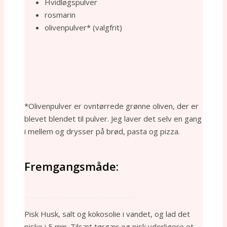
Hvidløgspulver
rosmarin
olivenpulver* (valgfrit)
*Olivenpulver er ovntørrede grønne oliven, der er
blevet blendet til pulver. Jeg laver det selv en gang
i mellem og drysser på brød, pasta og pizza.
Fremgangsmåde:
_______________________________
Pisk Husk, salt og kokosolie i vandet, og lad det
piske i 5 min. Tilsæt tørgær og pisk yderligere et