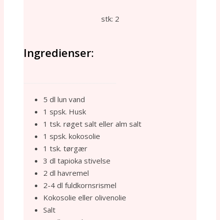
stk: 2
Ingredienser:
___________________________
5 dl lun vand
1 spsk. Husk
1 tsk. røget salt eller alm salt
1 spsk. kokosolie
1 tsk. tørgær
3 dl tapioka stivelse
2 dl havremel
2-4 dl fuldkornsrismel
Kokosolie eller olivenolie
Salt