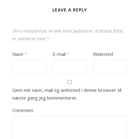
LEAVE A REPLY
Din e-mailadresse vil ikke blive publiceret.
Krævede felter
er markeret med
*
Navn
*
E-mail
*
Websted
Gem mit navn, mail og websted i denne browser til
næste gang jeg kommenterer.
Comment