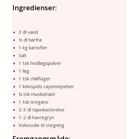
Ingredienser:
___________________________
3 dl vand
½ dl hørfrø
1 kg kartofler
Salt
1 tsk hvidløgspulver
1 løg
1 tsk chiliflager
1 knivspids cayennepeber
¼ tsk muskatnød
1 tsk oregano
2-3 dl tapiokastivelse
1-2 dl havregryn
Kokosolie til stegning
Fremgangsmåde: