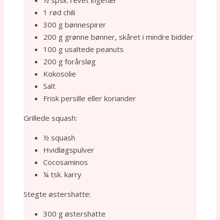
1 rød chili
300 g bønnespirer
200 g grønne bønner, skåret i mindre bidder
100 g usaltede peanuts
200 g forårsløg
Kokosolie
Salt
Frisk persille eller koriander
Grillede squash:
½ squash
Hvidløgspulver
Cocosaminos
¼ tsk. karry
Stegte østershatte:
300 g østershatte