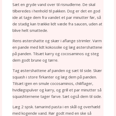
Sæt en gryde vand over til risnudlerne. De skal
tilberedes i henhold til pakken. Dog er det en god
ide at tage dem fra vandet et par minutter før, så
de stadig kan trække lidt væde fra saucen, uden at
blive helt smattede.
Rens østershatte og skær i aflange strimler. Varm
en pande med lidt kokosolie og læg østershattene
på panden. Tilsæt karry og cocosaminos og steg
dem godt brune og tørre.
Tag østershattene af panden og sæt til side. Skær
squash i store firkanter og læg dem på panden.
Tilsæt igen en smule cocosaminos, chiliflager,
hvidløgspulver og karry, og grill et par minutter så
squashternene tager farve. Sæt også dem til side.
Læg 2 spsk. tamarind pasta i en skål og overhæld
med kogende vand. Rør godt med en ske så