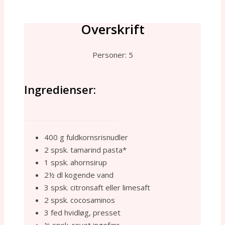
Overskrift
Personer: 5
Ingredienser:
___________________________
400 g fuldkornsrisnudler
2 spsk. tamarind pasta*
1 spsk. ahornsirup
2½ dl kogende vand
3 spsk. citronsaft eller limesaft
2 spsk. cocosaminos
3 fed hvidløg, presset
½ spsk. revet ingefær