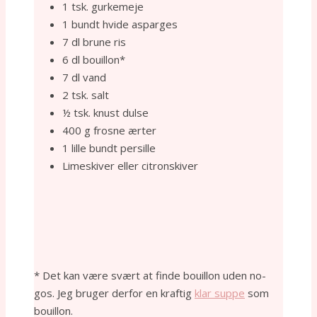
1 tsk. gurkemeje
1 bundt hvide asparges
7 dl brune ris
6 dl bouillon*
7 dl vand
2 tsk. salt
½ tsk. knust dulse
400 g frosne ærter
1 lille bundt persille
Limeskiver eller citronskiver
* Det kan være svært at finde bouillon uden no-
gos. Jeg bruger derfor en kraftig
klar suppe
som
bouillon.