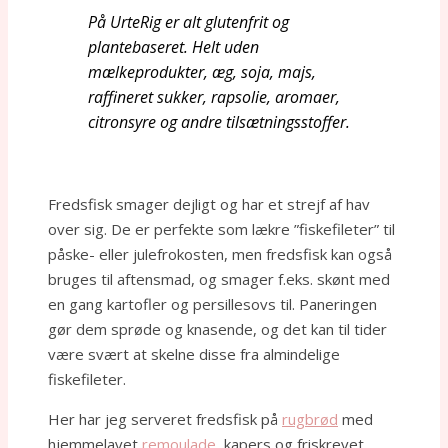
På UrteRig er alt glutenfrit og
plantebaseret. Helt uden
mælkeprodukter, æg, soja, majs,
raffineret sukker, rapsolie, aromaer,
citronsyre og andre tilsætningsstoffer.
Fredsfisk smager dejligt og har et strejf af hav
over sig. De er perfekte som lækre ”fiskefileter” til
påske- eller julefrokosten, men fredsfisk kan også
bruges til aftensmad, og smager f.eks. skønt med
en gang kartofler og persillesovs til. Paneringen
gør dem sprøde og knasende, og det kan til tider
være svært at skelne disse fra almindelige
fiskefileter.
Her har jeg serveret fredsfisk på
rugbrød
med
hjemmelavet
remoulade
, kapers og friskrevet