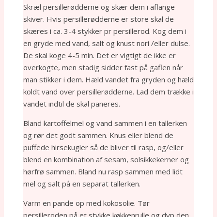
Skræl persillerødderne og skær dem i aflange
skiver. Hvis persillerødderne er store skal de
skæres i ca. 3-4 stykker pr persillerod. Kog dem i
en gryde med vand, salt og knust nori /eller dulse.
De skal koge 4-5 min. Det er vigtigt de ikke er
overkogte, men stadig sidder fast på gaflen når
man stikker i dem. Hæld vandet fra gryden og hæld
koldt vand over persillerødderne. Lad dem trække i
vandet indtil de skal paneres.
Bland kartoffelmel og vand sammen i en tallerken
og rør det godt sammen. Knus eller blend de
puffede hirsekugler så de bliver til rasp, og/eller
blend en kombination af sesam, solsikkekerner og
hørfrø sammen. Bland nu rasp sammen med lidt
mel og salt på en separat tallerken.
Varm en pande op med kokosolie. Tør
persilleroden på et stykke køkkenrulle og dyp den